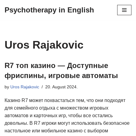
Psychotherapy in English
Skip
to
content
Uros Rajakovic
R7 топ казино — Доступные
фриспины, игровые автоматы
by
Uros Rajakovic
20. August 2024.
Казино R7 может похвастаться тем, что они подходят
для семейного отдыха с множеством игровых
автоматов и карточных игр, чтобы все остались
довольны. В R7 игроки могут использовать безопасное
настольное или мобильное казино с выбором