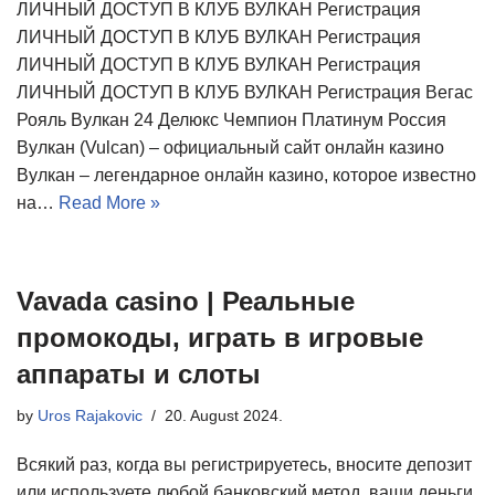
ЛИЧНЫЙ ДОСТУП В КЛУБ ВУЛКАН Регистрация
ЛИЧНЫЙ ДОСТУП В КЛУБ ВУЛКАН Регистрация
ЛИЧНЫЙ ДОСТУП В КЛУБ ВУЛКАН Регистрация
ЛИЧНЫЙ ДОСТУП В КЛУБ ВУЛКАН Регистрация Вегас
Рояль Вулкан 24 Делюкс Чемпион Платинум Россия
Вулкан (Vulсan) – официальный сайт онлайн казино
Вулкан – легендарное онлайн казино, которое известно
на…
Read More »
Vavada casino | Реальные
промокоды, играть в игровые
аппараты и слоты
by
Uros Rajakovic
20. August 2024.
Всякий раз, когда вы регистрируетесь, вносите депозит
или используете любой банковский метод, ваши деньги