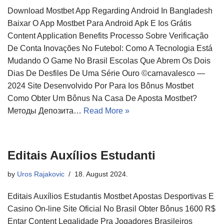
Download Mostbet App Regarding Android In Bangladesh
Baixar O App Mostbet Para Android Apk E Ios Grátis
Content Application Benefits Processo Sobre Verificação
De Conta Inovações No Futebol: Como A Tecnologia Está
Mudando O Game No Brasil Escolas Que Abrem Os Dois
Dias De Desfiles De Uma Série Ouro ©carnavalesco —
2024 Site Desenvolvido Por Para Ios Bônus Mostbet
Como Obter Um Bônus Na Casa De Aposta Mostbet?
Методы Депозита…
Read More »
Editais Auxílios Estudanti
by
Uros Rajakovic
18. August 2024.
Editais Auxílios Estudantis Mostbet Apostas Desportivas E
Casino On-line Site Oficial No Brasil Obter Bônus 1600 R$
Entar Content Legalidade Pra Jogadores Brasileiros