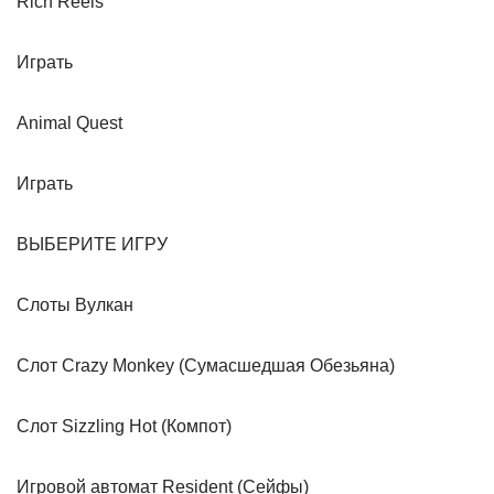
Rich Reels
Играть
Animal Quest
Играть
ВЫБЕРИТЕ ИГРУ
Слоты Вулкан
Слот Crazy Monkey (Сумасшедшая Обезьяна)
Слот Sizzling Hot (Компот)
Игровой автомат Resident (Сейфы)