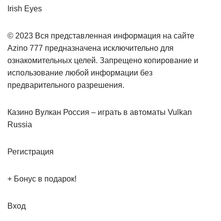
Irish Eyes
© 2023 Вся представленная информация на сайте
Azino 777 предназначена исключительно для
ознакомительных целей. Запрещено копирование и
использование любой информации без
предварительного разрешения.
Казино Вулкан Россия – играть в автоматы Vulkan
Russia
Регистрация
+ Бонус в подарок!
Вход