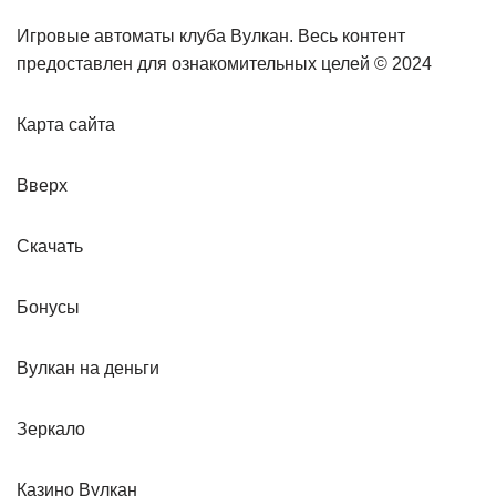
Игровые автоматы клуба Вулкан. Весь контент
предоставлен для ознакомительных целей © 2024
Карта сайта
Вверх
Скачать
Бонусы
Вулкан на деньги
Зеркало
Казино Вулкан