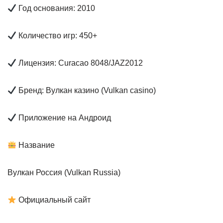
Год основания: 2010
Количество игр: 450+
Лицензия: Curacao 8048/JAZ2012
Бренд: Вулкан казино (Vulkan casino)
Приложение на Андроид
Название
Вулкан Россия (Vulkan Russia)
Официальный сайт