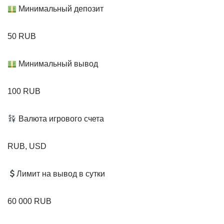
Минимальный депозит
50 RUB
Минимальный вывод
100 RUB
Валюта игрового счета
RUB, USD
Лимит на вывод в сутки
60 000 RUB