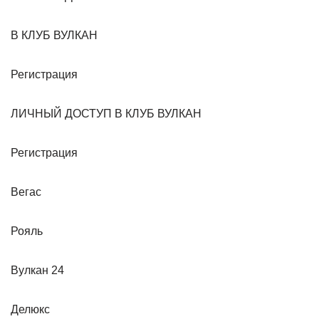
В КЛУБ ВУЛКАН
Регистрация
ЛИЧНЫЙ ДОСТУП В КЛУБ ВУЛКАН
Регистрация
Вегас
Рояль
Вулкан 24
Делюкс