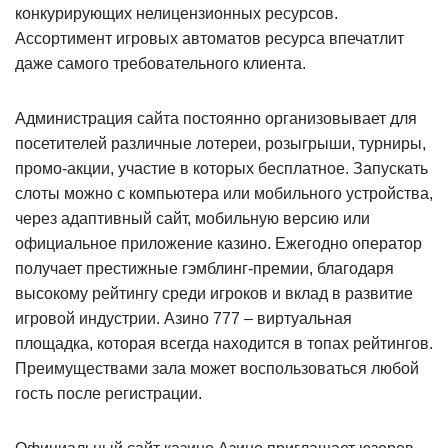
конкурирующих нелицензионных ресурсов.
Ассортимент игровых автоматов ресурса впечатлит
даже самого требовательного клиента.
Администрация сайта постоянно организовывает для
посетителей различные лотереи, розыгрыши, турниры,
промо-акции, участие в которых бесплатное. Запускать
слоты можно с компьютера или мобильного устройства,
через адаптивный сайт, мобильную версию или
официальное приложение казино. Ежегодно оператор
получает престижные гэмблинг-премии, благодаря
высокому рейтингу среди игроков и вклад в развитие
игровой индустрии. Азино 777 – виртуальная
площадка, которая всегда находится в топах рейтингов.
Преимуществами зала может воспользоваться любой
гость после регистрации.