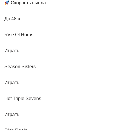
Скорость выплат
До 48 ч.
Rise Of Horus
Играть
Season Sisters
Играть
Hot Triple Sevens
Играть