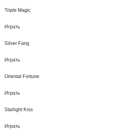
Triple Magic
Играть
Silver Fang
Играть
Oriental Fortune
Играть
Starlight Kiss
Играть