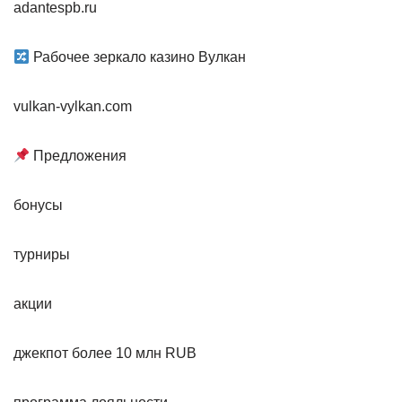
adantespb.ru
Рабочее зеркало казино Вулкан
vulkan-vylkan.com
Предложения
бонусы
турниры
акции
джекпот более 10 млн RUB