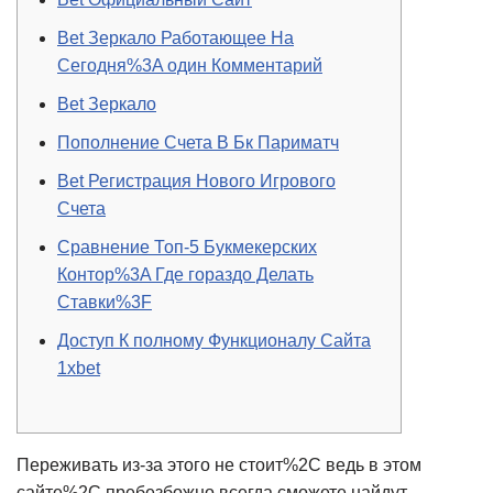
Bet Зеркало Работающее На
Сегодня%3A один Комментарий
Bet Зеркало
Пополнение Счета В Бк Париматч
Bet Регистрация Нового Игрового
Счета
Сравнение Топ-5 Букмекерских
Контор%3A Где гораздо Делать
Ставки%3F
Доступ К полному Функционалу Сайта
1xbet
Переживать из-за этого не стоит%2C ведь в этом
сайте%2C пребезбожно всегда сможете найдут