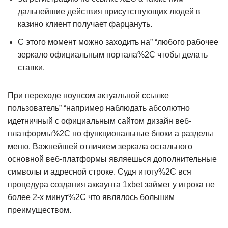
дальнейшие действия присутствующих людей в
казино клиент получает фарцануть.
С этого момент можно заходить на” “любого рабочее
зеркало официальным портала%2C чтобы делать
ставки.
При переходе ноунсом актуальной ссылке
пользователь” “например наблюдать абсолютно
идетничный с официальным сайтом дизайн веб-
платформы%2C но функциональные блоки а разделы
меню. Важнейшей отличием зеркала остального
основной веб-платформы являешься дополнительные
символы и адресной строке. Судя итогу%2C вся
процедура создания аккаунта 1xbet займет у игрока не
более 2-х минут%2C что являлось большим
преимуществом.