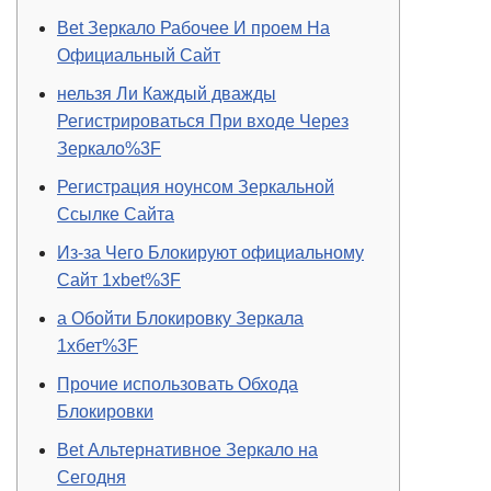
Bet Зеркало Рабочее И проем На
Официальный Сайт
нельзя Ли Каждый дважды
Регистрироваться При входе Через
Зеркало%3F
Регистрация ноунсом Зеркальной
Ссылке Сайта
Из-за Чего Блокируют официальному
Сайт 1xbet%3F
а Обойти Блокировку Зеркала
1хбет%3F
Прочие использовать Обхода
Блокировки
Bet Альтернативное Зеркало на
Сегодня