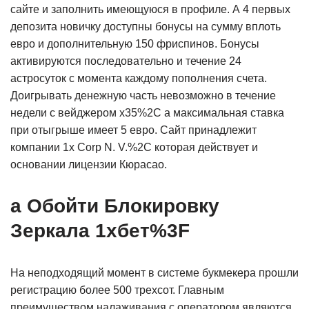
сайте и заполнить имеющуюся в профиле. А 4 первых
депозита новичку доступны бонусы на сумму вплоть
евро и дополнительную 150 фриспинов. Бонусы
активируются последовательно и течение 24
астросуток с момента каждому пополнения счета.
Доигрывать денежную часть невозможно в течение
недели с вейджером х35%2C а максимальная ставка
при отыгрыше имеет 5 евро. Сайт принадлежит
компании 1x Corp N. V.%2C которая действует и
основании лицензии Кюрасао.
а Обойти Блокировку
Зеркала 1хбет%3F
На неподходящий момент в системе букмекера прошли
регистрацию более 500 трехсот. Главным
преимуществом налаживания с оператором являются