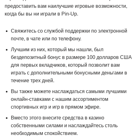
предоставить вам наилучшие игровые возможности,
когда бы вы ни играли в Pin-Up.
Свяжитесь со службой поддержки по электронной
почте, в чате или по телефону.
Лучшим из них, который мы нашли, был
бездепозитный бонус в размере 100 долларов США
для первых вкладчиков, который позволит вам
играть с дополнительными бонусными деньгами в
течение трех дней.
Вы также можете наслаждаться самыми лучшими
онлайн-ставками с нашим ассортиментом
спортивных игр и игр в прямом эфире.
Вместо этого внесите средства в казино
собственными силами и наслаждайтесь столь
необходимым спокойствием.