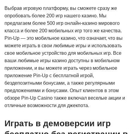
Выбрав игровую платформу, вы сможете сразу же
опробовать более 200 игр нашего казино. Мы
предлагаем более 500 игр онлайн-казино мирового
класса и более 200 мобильных игр того же качества.
Pin-Up — это мобильное казино, что означает, что вы
можете играть в свои любимые игры и использовать
свое мобильное устройство для мобильных игр. Все
ваши любимые игры казино доступны в мобильном
приложении, и вы можете играть через мобильное
приложение Pin-Up с бесплатной игрой,
бездепозитными бонусами, а также регулярными
предложениями и бонусами. Опыт клиентов в этом
обзоре Pin-Up Casino также включал веселые акции и
отличные возможности для джекпота.
Играть в демоверсии игр