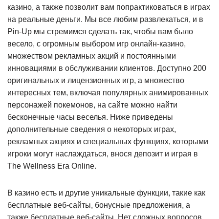
казино, а также позволит вам попрактиковаться в играх
на реальные деньги. Мы все любим развлекаться, и в
Pin-Up мы стремимся сделать так, чтобы вам было
весело, с огромным выбором игр онлайн-казино,
множеством рекламных акций и постоянными
инновациями в обслуживании клиентов. Доступно 200
оригинальных и лицензионных игр, а множество
интересных тем, включая популярных анимированных
персонажей покемонов, на сайте можно найти
бесконечные часы веселья. Ниже приведены
дополнительные сведения о некоторых играх,
рекламных акциях и специальных функциях, которыми
игроки могут наслаждаться, внося депозит и играя в
The Wellness Era Online.
В казино есть и другие уникальные функции, такие как
бесплатные веб-сайты, бонусные предложения, а
также бесплатные веб-сайты. Нет сложных вопросов,