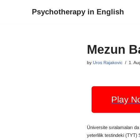
Psychotherapy in English
Skip
to
content
Mezun Ba
by
Uros Rajakovic
1. Au
Play N
Üniversite sıralamaları da
yeterlilik testindeki (TYT