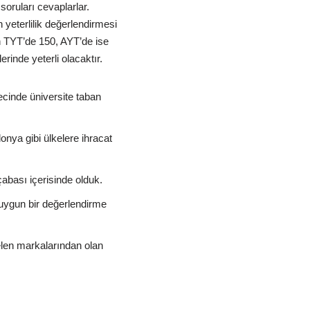
 soruları cevaplarlar.
 yeterlilik değerlendirmesi
ın TYT’de 150, AYT’de ise
inde yeterli olacaktır.
recinde üniversite taban
nya gibi ülkelere ihracat
çabası içerisinde olduk.
 uygun bir değerlendirme
elen markalarından olan