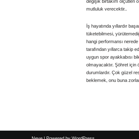
değişik birtakım ölçütleri o
mutluluk verecektir..
İş hayatında yıllardır baş
tüketebilmesi, yürütemediğ
hangi performansı nerede 
tarafından yıllarca takip e
uygun spor ayakkabısı bile
olmayacaktır. Şöhret için 
durumlardır. Çok güzel res
beklemek, onu buna zorlam
Neve
| Powered by
WordPress