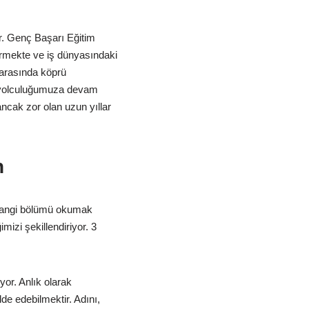
r. Genç Başarı Eğitim
vermekte ve iş dünyasındaki
m arasında köprü
a yolculuğumuza devam
 ancak zor olan uzun yıllar
n
a hangi bölümü okumak
izi şekillendiriyor. 3
yor. Anlık olarak
lde edebilmektir. Adını,