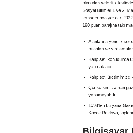
olan alan yeterlilik testind
Sosyal Bilimler 1 ve 2, Mat
kapsamında yer alır. 2022 
180 puan barajına takılmad
Alanlarına yönelik söze
puanları ve sıralamaları
Kalıp seti konusunda u
yapmaktadır.
Kalıp seti üretimimize 
Çünkü kimi zaman gözle
yapamayabilir.
1993’ten bu yana Gazian
Koçak Baklava, toplam 
Bilgisayar