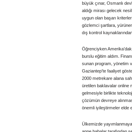
büyük çınar, Osmanlı devl
aldığı mirası gelecek nesi
uygun olan başarı kriterle
gözlemci şartlara, yürünen
dış kontrol kaynaklarında
Öğrenciyken Amerika’daki 
burslu eğitim aldım. Finan
sunan program, yönetim ve
Gaziantep’te faaliyet gös
2000 metrekare alana sahi
üretilen baklavalar onlin
gelmesiyle birlikte teknol
çözümün devreye alınmasıy
önemli iyileştirmeler elde e
Ülkemizde yayımlanmaya ba
anne babalar tarafından s