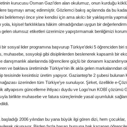
etinin kurucusu Osman Gazi’den alan okulumuz, onun kurduğu köklü b
llere taşımayı amaç edinmiştir. Gözlemci bakış açılarında da bu kadar
rini belirlemeyi önce yine kendisi için ama akılcı bir yaklaşımla yap
 yola, kişisel farklılıklara hâkim olmadığından uygun bir değerlendir
n gelen olumsuz etiketleri üzerimize yapıştırmamak benliğimizi korum
bir sosyal lider programına başvurup Türkiye’deki 5 öğrenciden biri 
s, muhasebe, sosyoloji gibi disiplinlerden beslenerek kapsamlı bir ek
 danışmanlık alanlarında öğrencilere güçlü bir donanım kazandırıyor
teren ve baklava üretiminde Türkiye’nin ilk akla gelen markalarından 
p tesisinde kesintisiz üretim yapıyor. Gaziantep’te 2 şubesi bulunan
e mağazası üzerinden tüm Türkiye’ye sunuluyor. Şirket, özellikle e-Ç
ojik altyapısını güncelleme ihtiyacı duydu ve Logo’nun KOBİ çözümü GO
la birlikte muhasebe ve fatura süreçlerinde yasal uyumluluk sağlan
dildi.
şladığı 2006 yılından bu yana büyük ilgi gören dizi, hem çocuklar,
evilerek okunuyor. Birden fazla başarı bursuna hak kazanan öğrenci