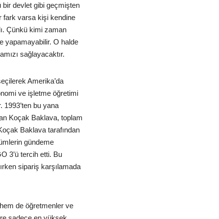
ir devlet gibi geçmişten
 fark varsa kişi kendine
malı. Çünkü kimi zaman
me yapamayabilir. O halde
amızı sağlayacaktır.
seçilerek Amerika’da
onomi ve işletme öğretimi
. 1993’ten bu yana
olan Koçak Baklava, toplam
 Koçak Baklava tarafından
özümlerin gündeme
 3’ü tercih etti. Bu
ırken sipariş karşılamada
 hem de öğretmenler ve
lere sadece en yüksek