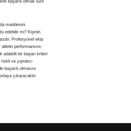
tlerle başarılı olmak size
gıda maddesini
u edebilir mi? Kişinin
azdır. Profesyonel ekip
 atletin performansını;
daletli bir başarı kriteri
iskli ve yıpratıcı
e başarılı olmasını
rtaya çıkaracaktır.