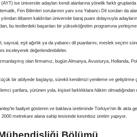
e (AYT) ise üniversite adayları kendi alanlarına yönelik farklı gruplarda
ematik, Fen Bilimleri sorularının yanı sıra Yabancı Dil soruları da alan
yılından itibaren kaldırılan üniversite baraj puanı dolayısıyla adaylar
an, bu testlerdeki başarıları bir yükseköğretim programına yerleşmeler
l, sayısal, eşit ağırlık ya da yabancı dil puanlarını, meslek seçimi sü
nı inceleyerek değerlendirebilirler.
zmanlaşmış olan firmamız, bugün Almanya, Avusturya, Hollanda, Polo
küçük bir atölyede başlayıp, sürekli kendimizi yenileme ve geliştirme 
mci şartlara, yürünen yola, kişisel farklılıklara hâkim olmadığından
tep’te faaliyet gösteren ve baklava üretiminde Türkiye’nin ilk akla g
2000 metrekare alana sahip tesisinde kesintisiz üretim yapıyor.
 Mühendisliği Bölümü