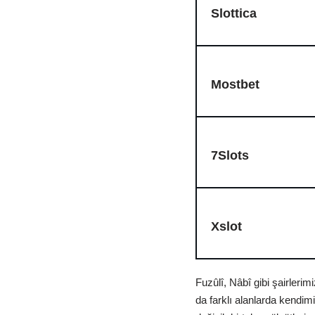
Slottica
Mostbet
7Slots
Xslot
Fuzûlî, Nâbî gibi şairlerim
da farklı alanlarda kendimi