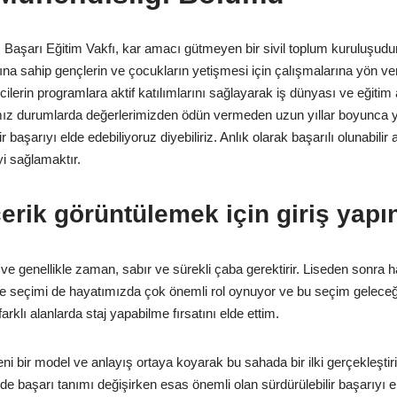
 Başarı Eğitim Vakfı, kar amacı gütmeyen bir sivil toplum kuruluşudu
ısına sahip gençlerin ve çocukların yetişmesi için çalışmalarına yön 
mcilerin programlara aktif katılımlarını sağlayarak iş dünyası ve eğiti
ımız durumlarda değerlerimizden ödün vermeden uzun yıllar boyunc
r başarıyı elde edebiliyoruz diyebiliriz. Anlık olarak başarılı olunabilir
i sağlamaktır.
çerik görüntülemek için giriş yapı
ir ve genellikle zaman, sabır ve sürekli çaba gerektirir. Liseden sonr
te seçimi de hayatımızda çok önemli rol oynuyor ve bu seçim geleceğim
farklı alanlarda staj yapabilme fırsatını elde ettim.
ni bir model ve anlayış ortaya koyarak bu sahada bir ilki gerçekleştiri
nde başarı tanımı değişirken esas önemli olan sürdürülebilir başarıyı e