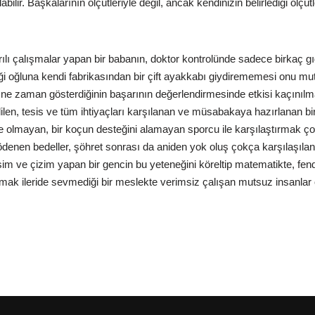
labilir. Başkalarının ölçütleriyle değil, ancak kendinizin belirlediği ölçü
arılı çalışmalar yapan bir babanın, doktor kontrolünde sadece birkaç 
i oğluna kendi fabrikasından bir çift ayakkabı giydirememesi onu mutl
ne zaman gösterdiğinin başarının değerlendirmesinde etkisi kaçınılm
dilen, tesis ve tüm ihtiyaçları karşılanan ve müsabakaya hazırlanan bir
 olmayan, bir koçun desteğini alamayan sporcu ile karşılaştırmak çok a
ödenen bedeller, şöhret sonrası da aniden yok oluş çokça karşılaşılan r
im ve çizim yapan bir gencin bu yeteneğini köreltip matematikte, fend
ak ileride sevmediği bir meslekte verimsiz çalışan mutsuz insanlar o