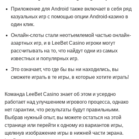
Приложение для Android также включает в себя ряд
казуальных игр с помощью опции Android-казино в
один клик.
Онлайн-слоты стали неотъемлемой частью онлайн-
азартных игр, и в LeeBet Casino игроки могут
рассчитывать на то, что найдут одни из самых
известных и популярных игр.
Это означает, что где бы вы ни находились, вы
сможете играть в те игры, в которые хотите играть!
Команда LeeBet Casino знает об этом и усердно
работает над улучшением игрового процесса, однако
нет гарантии, что результаты будут правильными.
Выбрав нужный опыт, вы можете остаться на этой
странице или перейти к одному из вариантов игры,
щелкнув изображение игры в нижней части экрана.