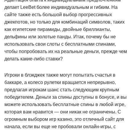
делает LeeBet более индивидуальным и гибким. На
сайте также есть большой выбор прогрессивных
джекпотов, но только для комбинаций символов, таких
как египетские пирамиды, двойные бриллианты,
дельфины или золотые панды. Итак, почему бы не
использовать свои слоты с бесплатными спинами,
чтобы попробовать их на реальные деньги, прежде чем
делать какие-либо ставки?
Игроки в блэкджек также могут попытать счастья в
баккаре, а колесо рулетки вращается непрерывно,
предлагая игрокам шанс стать следующим крупным
победителем. Деньги за спины доступны в бонусе, и вы
можете использовать бесплатные спины в любой игре,
которая вам нравится — они никак не ограничены. С
огромным выбором игр казино, это отличный сайт для
начала, если вы еще не пробовали онлайн-игры, с