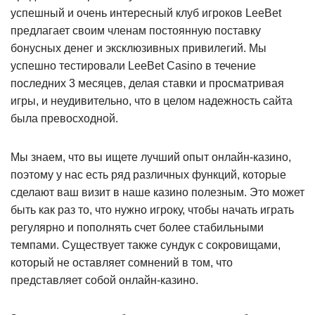
успешный и очень интересный клуб игроков LeeBet
предлагает своим членам постоянную поставку
бонусных денег и эксклюзивных привилегий. Мы
успешно тестировали LeeBet Casino в течение
последних 3 месяцев, делая ставки и просматривая
игры, и неудивительно, что в целом надежность сайта
была превосходной.
Мы знаем, что вы ищете лучший опыт онлайн-казино,
поэтому у нас есть ряд различных функций, которые
сделают ваш визит в наше казино полезным. Это может
быть как раз то, что нужно игроку, чтобы начать играть
регулярно и пополнять счет более стабильными
темпами. Существует также сундук с сокровищами,
который не оставляет сомнений в том, что
представляет собой онлайн-казино.