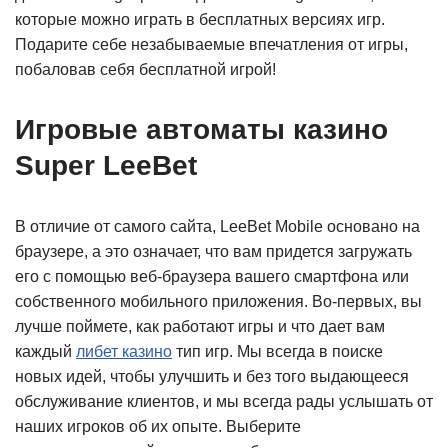
которые можно играть в бесплатных версиях игр.
Подарите себе незабываемые впечатления от игры,
побаловав себя бесплатной игрой!
Игровые автоматы казино
Super LeeBet
В отличие от самого сайта, LeeBet Mobile основано на
браузере, а это означает, что вам придется загружать
его с помощью веб-браузера вашего смартфона или
собственного мобильного приложения. Во-первых, вы
лучше поймете, как работают игры и что дает вам
каждый
либет казино
тип игр. Мы всегда в поиске
новых идей, чтобы улучшить и без того выдающееся
обслуживание клиентов, и мы всегда рады услышать от
наших игроков об их опыте. Выберите