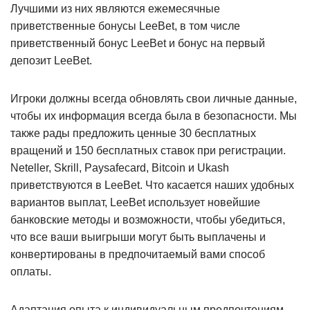
Лучшими из них являются ежемесячные
приветственные бонусы LeeBet, в том числе
приветственный бонус LeeBet и бонус на первый
депозит LeeBet.
Игроки должны всегда обновлять свои личные данные,
чтобы их информация всегда была в безопасности. Мы
также рады предложить ценные 30 бесплатных
вращений и 150 бесплатных ставок при регистрации.
Neteller, Skrill, Paysafecard, Bitcoin и Ukash
приветствуются в LeeBet. Что касается наших удобных
вариантов выплат, LeeBet использует новейшие
банковские методы и возможности, чтобы убедиться,
что все ваши выигрыши могут быть выплачены и
конвертированы в предпочитаемый вами способ
оплаты.
Адаптация опыта к индивидуальным предпочтениям