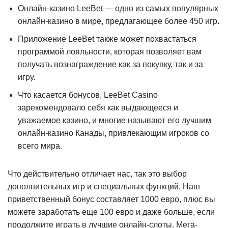
Онлайн-казино LeeBet — одно из самых популярных
онлайн-казино в мире, предлагающее более 450 игр.
Приложение LeeBet также может похвастаться
программой лояльности, которая позволяет вам
получать вознаграждение как за покупку, так и за
игру.
Что касается бонусов, LeeBet Casino
зарекомендовало себя как выдающееся и
уважаемое казино, и многие называют его лучшим
онлайн-казино Канады, привлекающим игроков со
всего мира.
Что действительно отличает нас, так это выбор
дополнительных игр и специальных функций. Наш
приветственный бонус составляет 1000 евро, плюс вы
можете заработать еще 100 евро и даже больше, если
продолжите играть в лучшие онлайн-слоты. Мега-