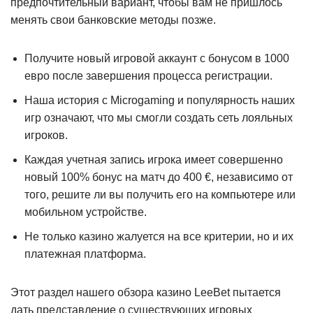
предпочтительный вариант, чтобы вам не пришлось
менять свои банковские методы позже.
Получите новый игровой аккаунт с бонусом в 1000
евро после завершения процесса регистрации.
Наша история с Microgaming и популярность наших
игр означают, что мы смогли создать сеть лояльных
игроков.
Каждая учетная запись игрока имеет совершенно
новый 100% бонус на матч до 400 €, независимо от
того, решите ли вы получить его на компьютере или
мобильном устройстве.
Не только казино жалуется на все критерии, но и их
платежная платформа.
Этот раздел нашего обзора казино LeeBet пытается
дать представление о существующих игровых