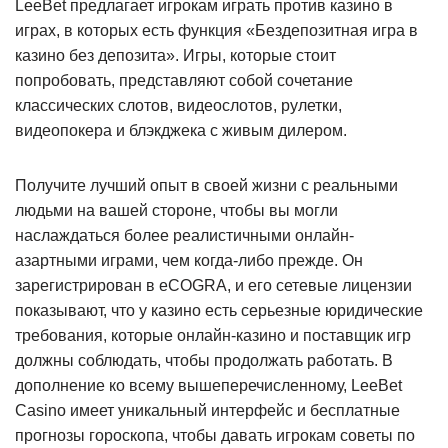
LeeBet предлагает игрокам играть против казино в
играх, в которых есть функция «Бездепозитная игра в
казино без депозита». Игры, которые стоит
попробовать, представляют собой сочетание
классических слотов, видеослотов, рулетки,
видеопокера и блэкджека с живым дилером.
Получите лучший опыт в своей жизни с реальными
людьми на вашей стороне, чтобы вы могли
наслаждаться более реалистичными онлайн-
азартными играми, чем когда-либо прежде. Он
зарегистрирован в eCOGRA, и его сетевые лицензии
показывают, что у казино есть серьезные юридические
требования, которые онлайн-казино и поставщик игр
должны соблюдать, чтобы продолжать работать. В
дополнение ко всему вышеперечисленному, LeeBet
Casino имеет уникальный интерфейс и бесплатные
прогнозы гороскопа, чтобы давать игрокам советы по