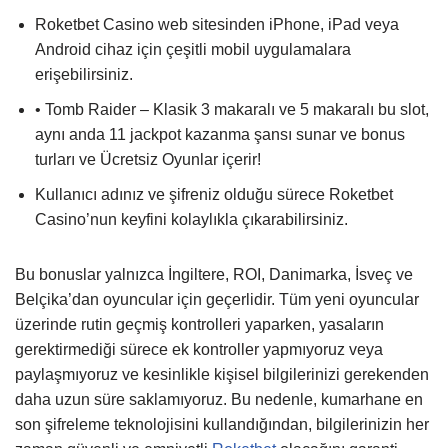
Roketbet Casino web sitesinden iPhone, iPad veya
Android cihaz için çeşitli mobil uygulamalara
erişebilirsiniz.
• Tomb Raider – Klasik 3 makaralı ve 5 makaralı bu slot,
aynı anda 11 jackpot kazanma şansı sunar ve bonus
turları ve Ücretsiz Oyunlar içerir!
Kullanıcı adınız ve şifreniz olduğu sürece Roketbet
Casino’nun keyfini kolaylıkla çıkarabilirsiniz.
Bu bonuslar yalnızca İngiltere, ROI, Danimarka, İsveç ve
Belçika’dan oyuncular için geçerlidir. Tüm yeni oyuncular
üzerinde rutin geçmiş kontrolleri yaparken, yasaların
gerektirmediği sürece ek kontroller yapmıyoruz veya
paylaşmıyoruz ve kesinlikle kişisel bilgilerinizi gerekenden
daha uzun süre saklamıyoruz. Bu nedenle, kumarhane en
son şifreleme teknolojisini kullandığından, bilgilerinizin her