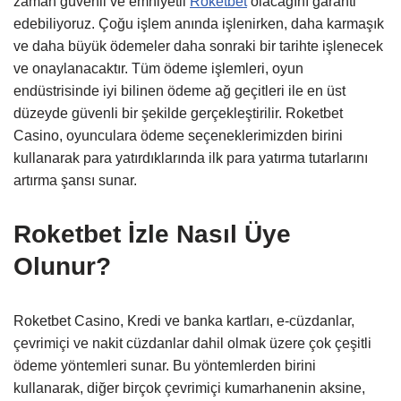
zaman güvenli ve emniyetli
Roketbet
olacağını garanti
edebiliyoruz. Çoğu işlem anında işlenirken, daha karmaşık
ve daha büyük ödemeler daha sonraki bir tarihte işlenecek
ve onaylanacaktır. Tüm ödeme işlemleri, oyun
endüstrisinde iyi bilinen ödeme ağ geçitleri ile en üst
düzeyde güvenli bir şekilde gerçekleştirilir. Roketbet
Casino, oyunculara ödeme seçeneklerimizden birini
kullanarak para yatırdıklarında ilk para yatırma tutarlarını
artırma şansı sunar.
Roketbet İzle Nasıl Üye
Olunur?
Roketbet Casino, Kredi ve banka kartları, e-cüzdanlar,
çevrimiçi ve nakit cüzdanlar dahil olmak üzere çok çeşitli
ödeme yöntemleri sunar. Bu yöntemlerden birini
kullanarak, diğer birçok çevrimiçi kumarhanenin aksine,