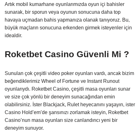
Artık mobil kumarhane oyunlarımızda oyun içi bahisler
sunarak, bir sporun veya oyunun sonucuna daha top
havaya uçmadan bahis yapmanıza olanak tanıyoruz. Bu,
büyük maçların sonucuna erkenden girmek isteyenler için
idealdir.
Roketbet Casino Güvenli Mi ?
Sunulan çok çeşitli video poker oyunları vardı, ancak bizim
beğendiklerimiz Wheel of Fortune ve Instant Runout
oyunlarıydı. Roketbet Casino, çeşitli masa oyunları sunar
ve size çok yönlü bir deneyim sunacağından emin
olabilirsiniz. İster Blackjack, Rulet heyecanını yaşayın, ister
Casino Hold’em’de şansınızı zorlamak isteyin, Roketbet
Casino’nun masa oyunları size canlandırıcı yeni bir
deneyim sunuyor.