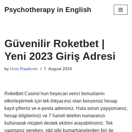
Psychotherapy in English
Skip
to
content
Güvenilir Roketbet |
Yeni 2023 Giriş Adresi
by
Uros Rajakovic
7. August 2024.
Roketbet Casino’nun heyecan verici bonuslarını
etkinleştirmek için tek ihtiyacınız olan benzersiz hesap
kayıt şifreniz ve e-posta adresiniz. Hala sorun yaşıyorsanız,
hesap bilgilerinizi ve 7 haneli telefon numaranızı
kullanarak müşteri destek ekibini arayabilirsiniz. Tek
yapmanız gereken, stpl gibi kumarhanelerden biri ile