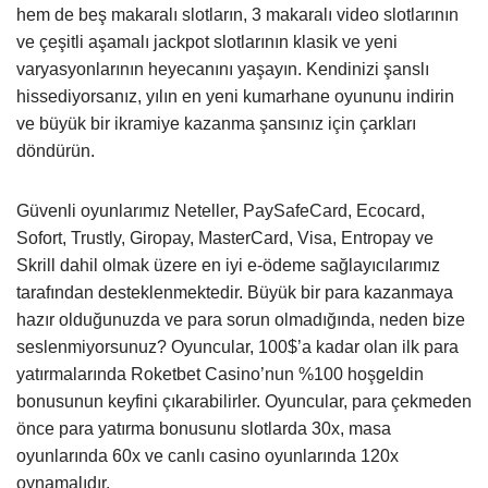
hem de beş makaralı slotların, 3 makaralı video slotlarının
ve çeşitli aşamalı jackpot slotlarının klasik ve yeni
varyasyonlarının heyecanını yaşayın. Kendinizi şanslı
hissediyorsanız, yılın en yeni kumarhane oyununu indirin
ve büyük bir ikramiye kazanma şansınız için çarkları
döndürün.
Güvenli oyunlarımız Neteller, PaySafeCard, Ecocard,
Sofort, Trustly, Giropay, MasterCard, Visa, Entropay ve
Skrill dahil olmak üzere en iyi e-ödeme sağlayıcılarımız
tarafından desteklenmektedir. Büyük bir para kazanmaya
hazır olduğunuzda ve para sorun olmadığında, neden bize
seslenmiyorsunuz? Oyuncular, 100$’a kadar olan ilk para
yatırmalarında Roketbet Casino’nun %100 hoşgeldin
bonusunun keyfini çıkarabilirler. Oyuncular, para çekmeden
önce para yatırma bonusunu slotlarda 30x, masa
oyunlarında 60x ve canlı casino oyunlarında 120x
oynamalıdır.