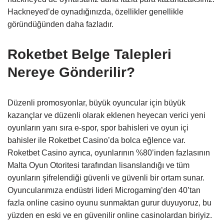
Hackneyed’de oynadığınızda, özellikler genellikle
göründüğünden daha fazladır.
Roketbet Belge Talepleri
Nereye Gönderilir?
Düzenli promosyonlar, büyük oyuncular için büyük
kazançlar ve düzenli olarak eklenen heyecan verici yeni
oyunların yanı sıra e-spor, spor bahisleri ve oyun içi
bahisler ile Roketbet Casino’da bolca eğlence var.
Roketbet Casino ayrıca, oyunlarının %80’inden fazlasının
Malta Oyun Otoritesi tarafından lisanslandığı ve tüm
oyunların şifrelendiği güvenli ve güvenli bir ortam sunar.
Oyuncularımıza endüstri lideri Microgaming’den 40’tan
fazla online casino oyunu sunmaktan gurur duyuyoruz, bu
yüzden en eski ve en güvenilir online casinolardan biriyiz.