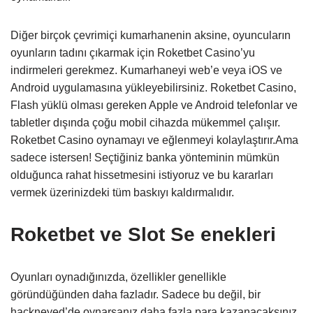
Diğer birçok çevrimiçi kumarhanenin aksine, oyuncuların
oyunların tadını çıkarmak için Roketbet Casino’yu
indirmeleri gerekmez. Kumarhaneyi web’e veya iOS ve
Android uygulamasına yükleyebilirsiniz. Roketbet Casino,
Flash yüklü olması gereken Apple ve Android telefonlar ve
tabletler dışında çoğu mobil cihazda mükemmel çalışır.
Roketbet Casino oynamayı ve eğlenmeyi kolaylaştırır.Ama
sadece istersen! Seçtiğiniz banka yönteminin mümkün
olduğunca rahat hissetmesini istiyoruz ve bu kararları
vermek üzerinizdeki tüm baskıyı kaldırmalıdır.
Roketbet ve Slot Se enekleri
Oyunları oynadığınızda, özellikler genellikle
göründüğünden daha fazladır. Sadece bu değil, bir
hackneyed’de oynarsanız daha fazla para kazanacaksınız.