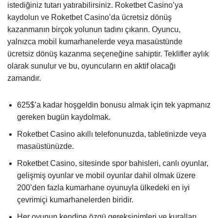
istediğiniz tutarı yatırabilirsiniz. Roketbet Casino’ya
kaydolun ve Roketbet Casino’da ücretsiz dönüş
kazanmanın birçok yolunun tadını çıkarın. Oyuncu,
yalnızca mobil kumarhanelerde veya masaüstünde
ücretsiz dönüş kazanma seçeneğine sahiptir. Teklifler aylık
olarak sunulur ve bu, oyuncuların en aktif olacağı
zamandır.
625$’a kadar hoşgeldin bonusu almak için tek yapmanız
gereken bugün kaydolmak.
Roketbet Casino akıllı telefonunuzda, tabletinizde veya
masaüstünüzde.
Roketbet Casino, sitesinde spor bahisleri, canlı oyunlar,
gelişmiş oyunlar ve mobil oyunlar dahil olmak üzere
200’den fazla kumarhane oyunuyla ülkedeki en iyi
çevrimiçi kumarhanelerden biridir.
Her oyunun kendine özgü gereksinimleri ve kuralları