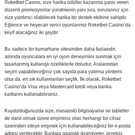
Roketbet Casino, size harika ödüller kazanma şansı veren
düzenli promosyonlar yürütmenin yanı sıra, sorularınız için
size yardımcı olabilecek harika bir destek ekibine sahiptir.
Eğlence ve heyecan verici oyunlarımız Roketbet Casino’da
keyif alacağınız iki şeydir.
Bu sadece bir kumarhane sitesinden daha fazlasıdır,
aslında oyunculara en iyi oyun deneyimini sunmak için
tasarlanmış kullanışlı özelliklerle doludur. Aralarından
seçim yapabileceğiniz çok sayıda para yatırma yöntemi
olsa da, en sık kullanılanları seçtik. İlk olarak, Roketbet
Casino’da Visa veya Mastercard kredi veya banka
kartlarını kullanabilirsiniz.
Kaydolduğunuzda size, masaüstü bilgisayarlar ve tabletler
de dahil olmak üzere erişiminiz olan herhangi bir cihaz
üzerinden siteye erişmek için kullanabileceğiniz bir e-posta
adresi verilecektir. Bunlara aşamalı ikramiyeler, ücretsiz