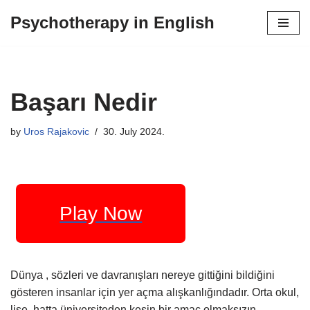
Psychotherapy in English
Skip
to
content
Başarı Nedir
by
Uros Rajakovic
30. July 2024.
Play Now
Dünya , sözleri ve davranışları nereye gittiğini bildiğini
gösteren insanlar için yer açma alışkanlığındadır. Orta okul,
lise, hatta üniversiteden kesin bir amaç olmaksızın