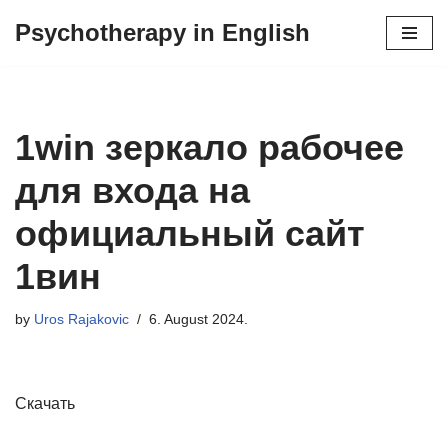
Psychotherapy in English
Skip
to
content
1win зеркало рабочее
для входа на
официальный сайт
1вин
by
Uros Rajakovic
6. August 2024.
Скачать