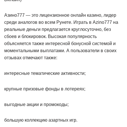
Азино777 — это лицензионное онлайн казино, лидер
среди аналогов во всем Рунете. Играть в Azino777 на
реальные деньги предлагается круглосуточно, без
сбоев и блокировок. Высокая популярность
объясняется также интересной бонусной системой и
моментальными выплатами. А пользователи в своих
отзывах отмечают также:
интересные тематические активности;
крупные призовые фонды в лотереях;
выгодные акции и промокоды;
большую коллекцию азартных игр.