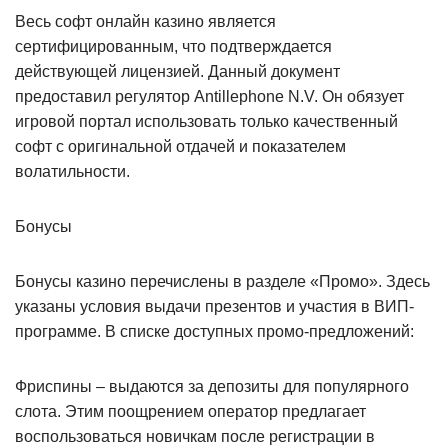
Весь софт онлайн казино является
сертифицированным, что подтверждается
действующей лицензией. Данный документ
предоставил регулятор Antillephone N.V. Он обязует
игровой портал использовать только качественный
софт с оригинальной отдачей и показателем
волатильности.
Бонусы
Бонусы казино перечислены в разделе «Промо». Здесь
указаны условия выдачи презентов и участия в ВИП-
программе. В списке доступных промо-предложений:
Фриспины – выдаются за депозиты для популярного
слота. Этим поощрением оператор предлагает
воспользоваться новичкам после регистрации в