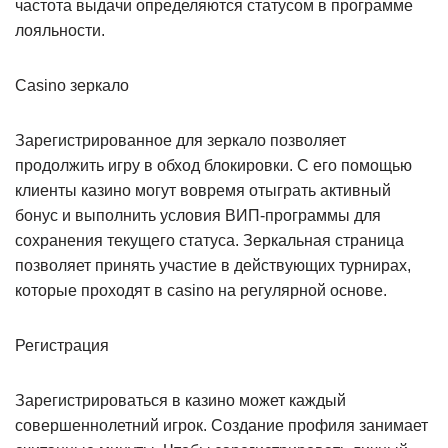
частота выдачи определяются статусом в программе
лояльности.
Casino зеркало
Зарегистрированное для зеркало позволяет
продолжить игру в обход блокировки. С его помощью
клиенты казино могут вовремя отыграть активный
бонус и выполнить условия ВИП-программы для
сохранения текущего статуса. Зеркальная страница
позволяет принять участие в действующих турнирах,
которые проходят в casino на регулярной основе.
Регистрация
Зарегистрироваться в казино может каждый
совершеннолетний игрок. Создание профиля занимает