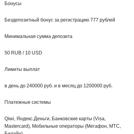
Бонусы
Бездепозитный бонус за регистрацию 777 рублей
Минимальная сумма депозита
50 RUB / 10 USD
Лимиты выплат
в день до 240000 руб. и в месяц до 1200000 руб.
Платежные системы
Qiwi, Яндекс.Деньги, Банковские карты (Visa,
Mastercard), Мобильные операторы (Мегафон, МТС,
Билайн)