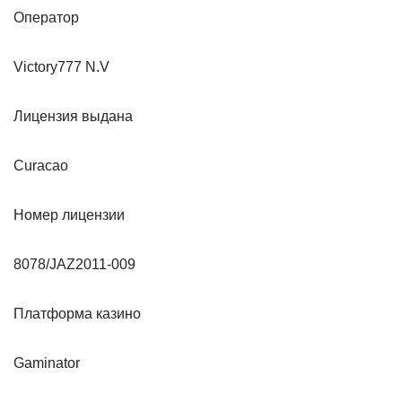
Оператор
Victory777 N.V
Лицензия выдана
Curacao
Номер лицензии
8078/JAZ2011-009
Платформа казино
Gaminator