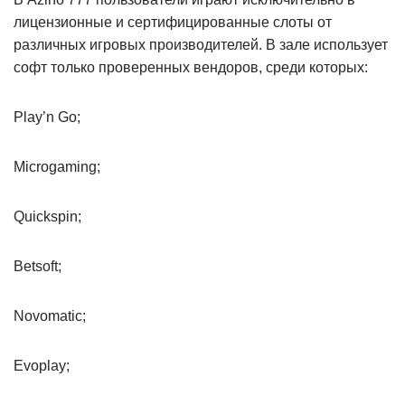
лицензионные и сертифицированные слоты от
различных игровых производителей. В зале использует
софт только проверенных вендоров, среди которых:
Play’n Go;
Microgaming;
Quickspin;
Betsoft;
Novomatic;
Evoplay;