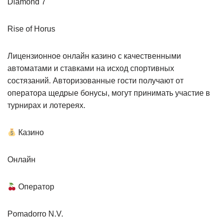
Diamond 7
Rise of Horus
Лицензионное онлайн казино с качественными
автоматами и ставками на исход спортивных
состязаний. Авторизованные гости получают от
оператора щедрые бонусы, могут принимать участие в
турнирах и лотереях.
Казино
Онлайн
Оператор
Pomadorro N.V.